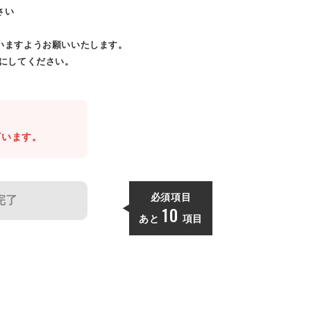
さい
いますようお願いいたします。
効にしてください。
。
ざいます。
必須項目
完了
10
あと
項目