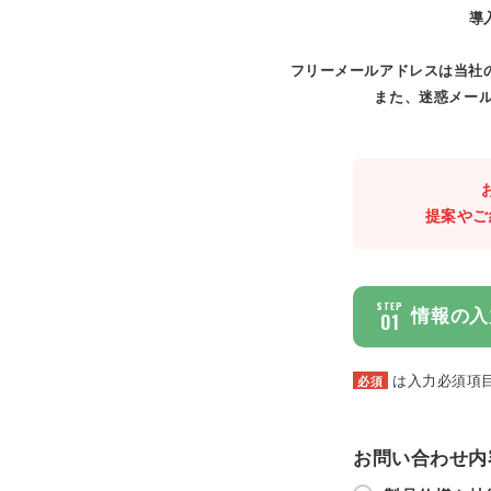
導
フリーメールアドレスは当社
また、迷惑メール
提案やご
STEP
情報の入
01
は入力必須項
必須
お問い合わせ内