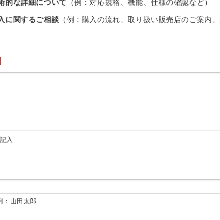
術的な詳細について
（例：対応規格、機能、仕様の確認など）
入に関するご相談
（例：購入の流れ、取り扱い販売店のご案内、
由記入
例：山田太郎