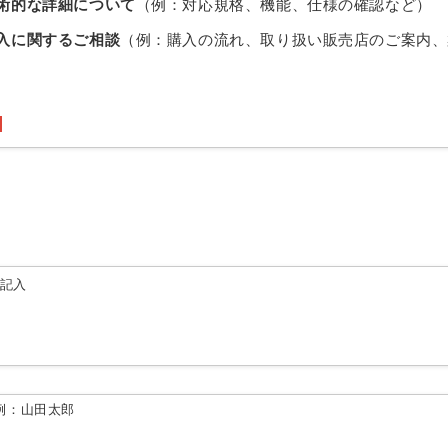
術的な詳細について
（例：対応規格、機能、仕様の確認など）
入に関するご相談
（例：購入の流れ、取り扱い販売店のご案内、
由記入
例：山田太郎