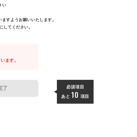
さい
いますようお願いいたします。
効にしてください。
。
ざいます。
必須項目
完了
10
あと
項目