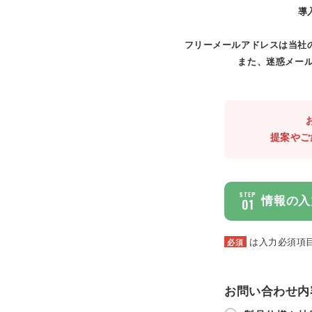
導
フリーメールアドレスは当社
また、迷惑メール
提案やご
STEP
情報の入
01
は入力必須項
必須
お問い合わせ内