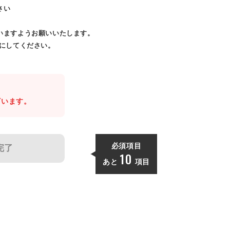
さい
いますようお願いいたします。
効にしてください。
。
ざいます。
必須項目
完了
10
あと
項目