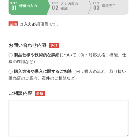
STEP
STEP
STEP
入力内容の
01
02
03
情報の入力
送信完了
確認
は入力必須項目です。
必須
お問い合わせ内容
必須
製品仕様や技術的な詳細について
（例：対応規格、機能、仕
様の確認など）
購入方法や導入に関するご相談
（例：購入の流れ、取り扱い
販売店のご案内、案件のご相談など）
ご相談内容
必須