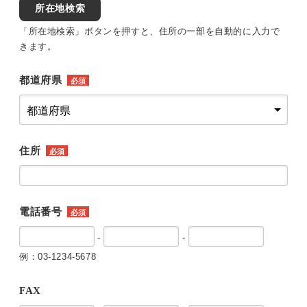
所在地検索
「所在地検索」ボタンを押すと、住所の一部を自動的に入力で
きます。
都道府県
必須
住所
必須
電話番号
必須
-
-
例：03-1234-5678
FAX