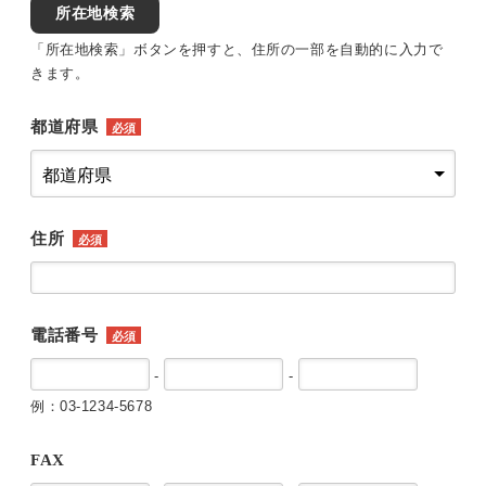
所在地検索
「所在地検索」ボタンを押すと、住所の一部を自動的に入力で
きます。
都道府県
必須
住所
必須
電話番号
必須
-
-
例：03-1234-5678
FAX