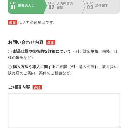
STEP
STEP
STEP
入力内容の
01
02
03
情報の入力
送信完了
確認
は入力必須項目です。
必須
お問い合わせ内容
必須
製品仕様や技術的な詳細について
（例：対応規格、機能、仕
様の確認など）
購入方法や導入に関するご相談
（例：購入の流れ、取り扱い
販売店のご案内、案件のご相談など）
ご相談内容
必須