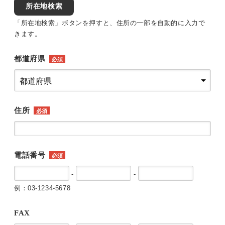
所在地検索
「所在地検索」ボタンを押すと、住所の一部を自動的に入力で
きます。
都道府県
必須
住所
必須
電話番号
必須
-
-
例：03-1234-5678
FAX