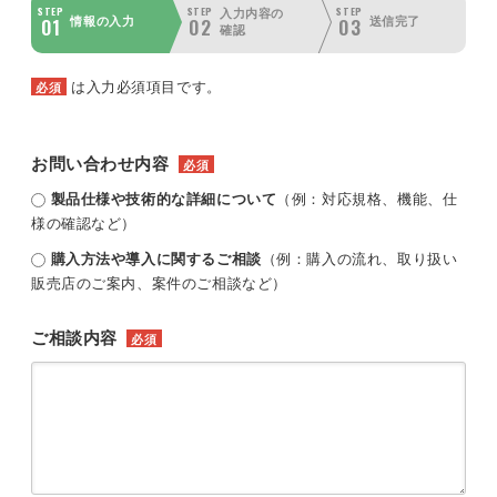
STEP
STEP
STEP
入力内容の
01
02
03
情報の入力
送信完了
確認
は入力必須項目です。
必須
お問い合わせ内容
必須
製品仕様や技術的な詳細について
（例：対応規格、機能、仕
様の確認など）
購入方法や導入に関するご相談
（例：購入の流れ、取り扱い
販売店のご案内、案件のご相談など）
ご相談内容
必須