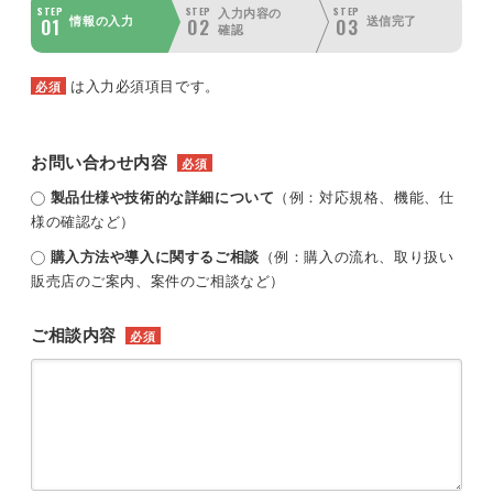
STEP
STEP
STEP
入力内容の
01
02
03
情報の入力
送信完了
確認
は入力必須項目です。
必須
お問い合わせ内容
必須
製品仕様や技術的な詳細について
（例：対応規格、機能、仕
様の確認など）
購入方法や導入に関するご相談
（例：購入の流れ、取り扱い
販売店のご案内、案件のご相談など）
ご相談内容
必須