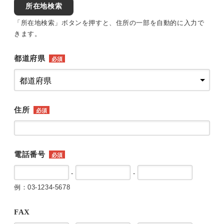
所在地検索
「所在地検索」ボタンを押すと、住所の一部を自動的に入力で
きます。
都道府県
必須
住所
必須
電話番号
必須
-
-
例：03-1234-5678
FAX