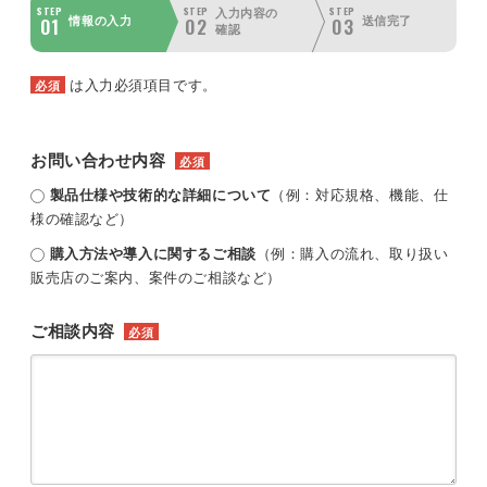
STEP
STEP
STEP
入力内容の
01
02
03
情報の入力
送信完了
確認
は入力必須項目です。
必須
お問い合わせ内容
必須
製品仕様や技術的な詳細について
（例：対応規格、機能、仕
様の確認など）
購入方法や導入に関するご相談
（例：購入の流れ、取り扱い
販売店のご案内、案件のご相談など）
ご相談内容
必須