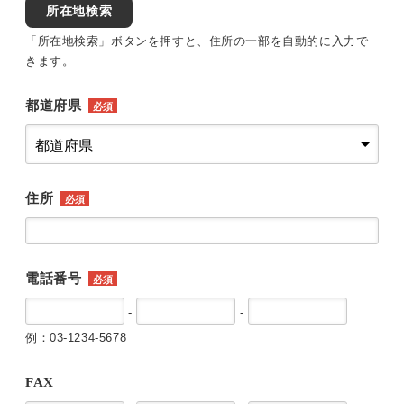
所在地検索
「所在地検索」ボタンを押すと、住所の一部を自動的に入力で
きます。
都道府県
必須
住所
必須
電話番号
必須
-
-
例：03-1234-5678
FAX