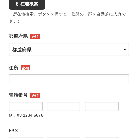
所在地検索
「所在地検索」ボタンを押すと、住所の一部を自動的に入力で
きます。
都道府県
必須
住所
必須
電話番号
必須
-
-
例：03-1234-5678
FAX