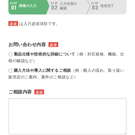
STEP
STEP
STEP
入力内容の
01
02
03
情報の入力
送信完了
確認
は入力必須項目です。
必須
お問い合わせ内容
必須
製品仕様や技術的な詳細について
（例：対応規格、機能、仕
様の確認など）
購入方法や導入に関するご相談
（例：購入の流れ、取り扱い
販売店のご案内、案件のご相談など）
ご相談内容
必須