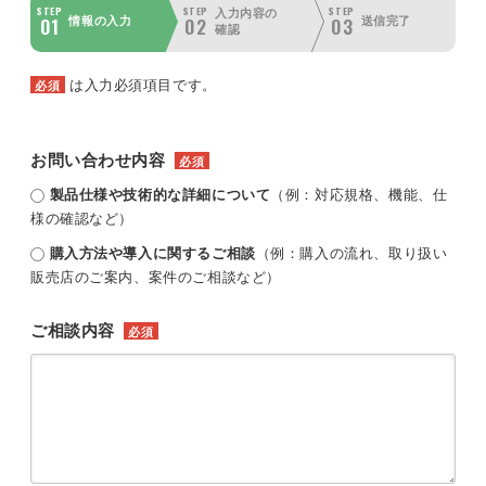
STEP
STEP
STEP
入力内容の
01
02
03
情報の入力
送信完了
確認
は入力必須項目です。
必須
お問い合わせ内容
必須
製品仕様や技術的な詳細について
（例：対応規格、機能、仕
様の確認など）
購入方法や導入に関するご相談
（例：購入の流れ、取り扱い
販売店のご案内、案件のご相談など）
ご相談内容
必須