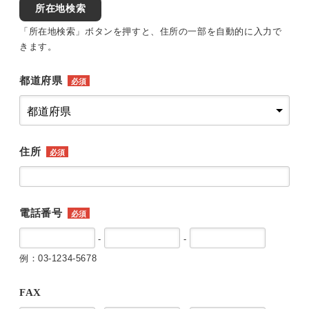
所在地検索
「所在地検索」ボタンを押すと、住所の一部を自動的に入力で
きます。
都道府県
必須
住所
必須
電話番号
必須
-
-
例：03-1234-5678
FAX