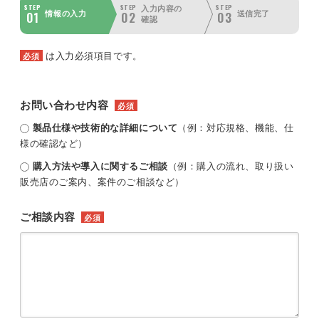
STEP
STEP
STEP
入力内容の
01
02
03
情報の入力
送信完了
確認
は入力必須項目です。
必須
お問い合わせ内容
必須
製品仕様や技術的な詳細について
（例：対応規格、機能、仕
様の確認など）
購入方法や導入に関するご相談
（例：購入の流れ、取り扱い
販売店のご案内、案件のご相談など）
ご相談内容
必須