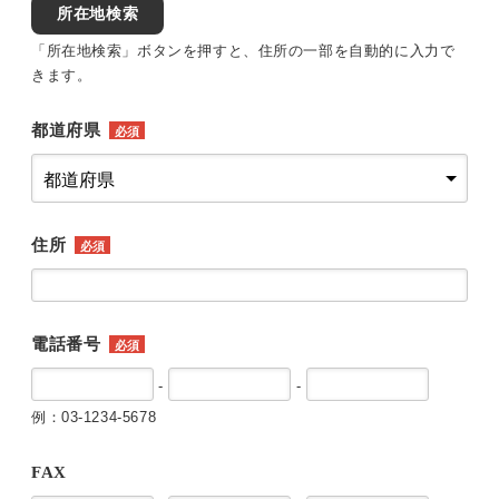
所在地検索
「所在地検索」ボタンを押すと、住所の一部を自動的に入力で
きます。
都道府県
必須
住所
必須
電話番号
必須
-
-
例：03-1234-5678
FAX