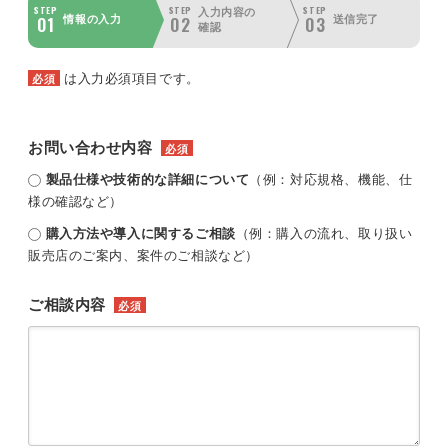
STEP
STEP
STEP
入力内容の
01
02
03
情報の入力
送信完了
確認
は入力必須項目です。
必須
お問い合わせ内容
必須
製品仕様や技術的な詳細について
（例：対応規格、機能、仕
様の確認など）
購入方法や導入に関するご相談
（例：購入の流れ、取り扱い
販売店のご案内、案件のご相談など）
ご相談内容
必須