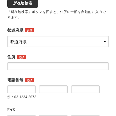
所在地検索
「所在地検索」ボタンを押すと、住所の一部を自動的に入力で
きます。
都道府県
必須
住所
必須
電話番号
必須
-
-
例：03-1234-5678
FAX