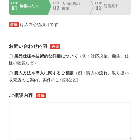
STEP
STEP
STEP
入力内容の
01
02
03
情報の入力
送信完了
確認
は入力必須項目です。
必須
お問い合わせ内容
必須
製品仕様や技術的な詳細について
（例：対応規格、機能、仕
様の確認など）
購入方法や導入に関するご相談
（例：購入の流れ、取り扱い
販売店のご案内、案件のご相談など）
ご相談内容
必須