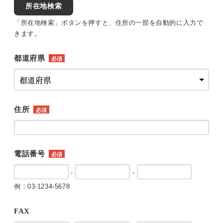
所在地検索
「所在地検索」ボタンを押すと、住所の一部を自動的に入力で
きます。
都道府県
必須
住所
必須
電話番号
必須
-
-
例：03-1234-5678
FAX