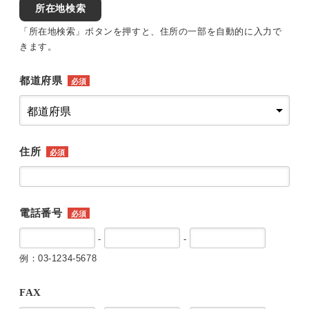
所在地検索
「所在地検索」ボタンを押すと、住所の一部を自動的に入力で
きます。
都道府県
必須
住所
必須
電話番号
必須
-
-
例：03-1234-5678
FAX