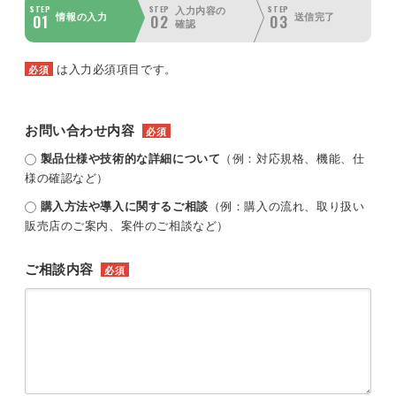
STEP
STEP
STEP
入力内容の
01
02
03
情報の入力
送信完了
確認
は入力必須項目です。
必須
お問い合わせ内容
必須
製品仕様や技術的な詳細について
（例：対応規格、機能、仕
様の確認など）
購入方法や導入に関するご相談
（例：購入の流れ、取り扱い
販売店のご案内、案件のご相談など）
ご相談内容
必須