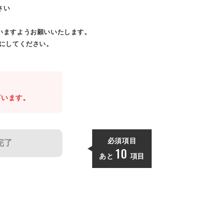
さい
いますようお願いいたします。
効にしてください。
。
ざいます。
必須項目
完了
10
あと
項目