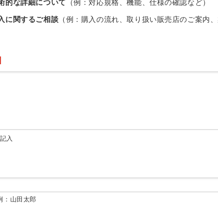
術的な詳細について
（例：対応規格、機能、仕様の確認など）
入に関するご相談
（例：購入の流れ、取り扱い販売店のご案内、
由記入
例：山田太郎