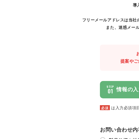
導
フリーメールアドレスは当社
また、迷惑メール
提案やご
STEP
情報の入
01
は入力必須項
必須
お問い合わせ内