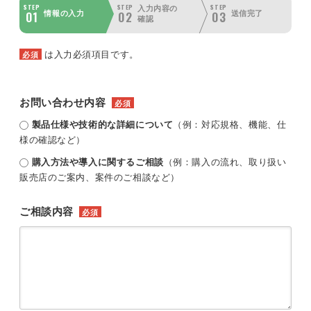
STEP
STEP
STEP
入力内容の
01
02
03
情報の入力
送信完了
確認
は入力必須項目です。
必須
お問い合わせ内容
必須
製品仕様や技術的な詳細について
（例：対応規格、機能、仕
様の確認など）
購入方法や導入に関するご相談
（例：購入の流れ、取り扱い
販売店のご案内、案件のご相談など）
ご相談内容
必須