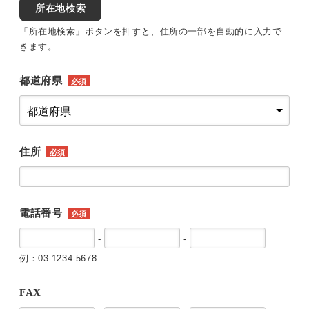
所在地検索
「所在地検索」ボタンを押すと、住所の一部を自動的に入力で
きます。
都道府県
必須
住所
必須
電話番号
必須
-
-
例：03-1234-5678
FAX