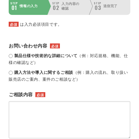
STEP
STEP
STEP
入力内容の
01
02
03
情報の入力
送信完了
確認
は入力必須項目です。
必須
お問い合わせ内容
必須
製品仕様や技術的な詳細について
（例：対応規格、機能、仕
様の確認など）
購入方法や導入に関するご相談
（例：購入の流れ、取り扱い
販売店のご案内、案件のご相談など）
ご相談内容
必須