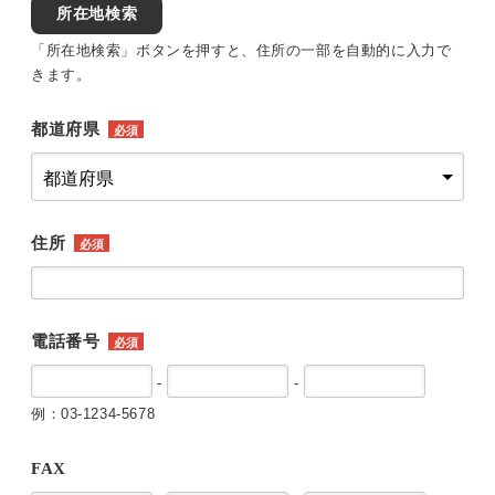
所在地検索
「所在地検索」ボタンを押すと、住所の一部を自動的に入力で
きます。
都道府県
必須
住所
必須
電話番号
必須
-
-
例：03-1234-5678
FAX