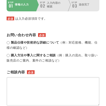
STEP
STEP
STEP
入力内容の
01
02
03
情報の入力
送信完了
確認
は入力必須項目です。
必須
お問い合わせ内容
必須
製品仕様や技術的な詳細について
（例：対応規格、機能、仕
様の確認など）
購入方法や導入に関するご相談
（例：購入の流れ、取り扱い
販売店のご案内、案件のご相談など）
ご相談内容
必須