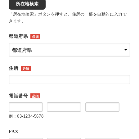
所在地検索
「所在地検索」ボタンを押すと、住所の一部を自動的に入力で
きます。
都道府県
必須
住所
必須
電話番号
必須
-
-
例：03-1234-5678
FAX