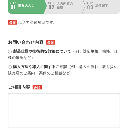
STEP
STEP
STEP
入力内容の
01
02
03
情報の入力
送信完了
確認
は入力必須項目です。
必須
お問い合わせ内容
必須
製品仕様や技術的な詳細について
（例：対応規格、機能、仕
様の確認など）
購入方法や導入に関するご相談
（例：購入の流れ、取り扱い
販売店のご案内、案件のご相談など）
ご相談内容
必須