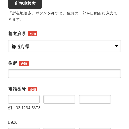
所在地検索
「所在地検索」ボタンを押すと、住所の一部を自動的に入力で
きます。
都道府県
必須
住所
必須
電話番号
必須
-
-
例：03-1234-5678
FAX