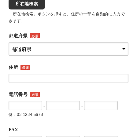
所在地検索
「所在地検索」ボタンを押すと、住所の一部を自動的に入力で
きます。
都道府県
必須
住所
必須
電話番号
必須
-
-
例：03-1234-5678
FAX