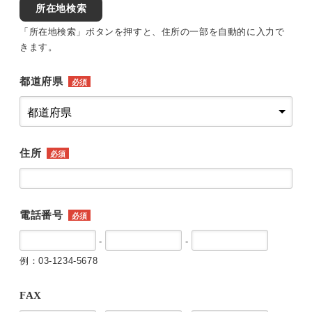
所在地検索
「所在地検索」ボタンを押すと、住所の一部を自動的に入力で
きます。
都道府県
必須
住所
必須
電話番号
必須
-
-
例：03-1234-5678
FAX