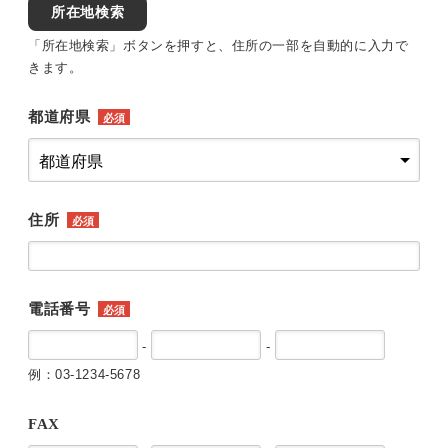
所在地検索
「所在地検索」ボタンを押すと、住所の一部を自動的に入力で
きます。
都道府県
必須
住所
必須
電話番号
必須
-
-
例：03-1234-5678
FAX