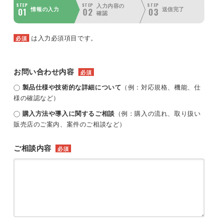
STEP
STEP
STEP
入力内容の
01
02
03
情報の入力
送信完了
確認
は入力必須項目です。
必須
お問い合わせ内容
必須
製品仕様や技術的な詳細について
（例：対応規格、機能、仕
様の確認など）
購入方法や導入に関するご相談
（例：購入の流れ、取り扱い
販売店のご案内、案件のご相談など）
ご相談内容
必須