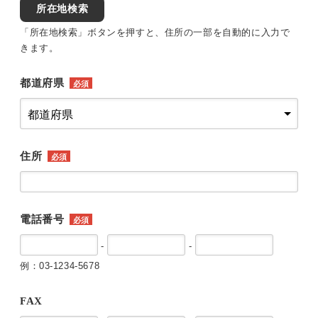
所在地検索
「所在地検索」ボタンを押すと、住所の一部を自動的に入力で
きます。
都道府県
必須
住所
必須
電話番号
必須
-
-
例：03-1234-5678
FAX