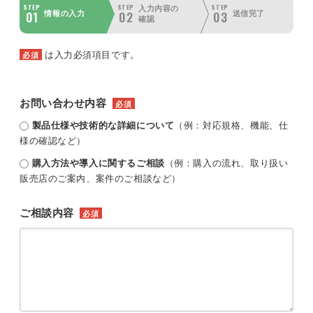
STEP
STEP
STEP
入力内容の
01
02
03
情報の入力
送信完了
確認
は入力必須項目です。
必須
お問い合わせ内容
必須
製品仕様や技術的な詳細について
（例：対応規格、機能、仕
様の確認など）
購入方法や導入に関するご相談
（例：購入の流れ、取り扱い
販売店のご案内、案件のご相談など）
ご相談内容
必須