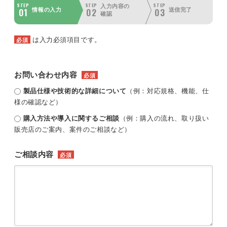
STEP
STEP
STEP
入力内容の
01
02
03
情報の入力
送信完了
確認
は入力必須項目です。
必須
お問い合わせ内容
必須
製品仕様や技術的な詳細について
（例：対応規格、機能、仕
様の確認など）
購入方法や導入に関するご相談
（例：購入の流れ、取り扱い
販売店のご案内、案件のご相談など）
ご相談内容
必須