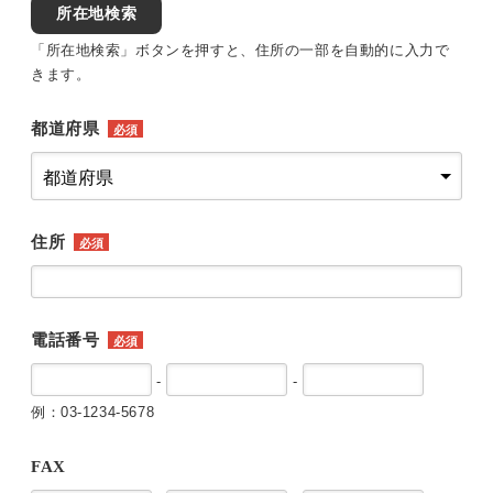
所在地検索
「所在地検索」ボタンを押すと、住所の一部を自動的に入力で
きます。
都道府県
必須
住所
必須
電話番号
必須
-
-
例：03-1234-5678
FAX