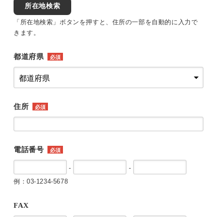
所在地検索
「所在地検索」ボタンを押すと、住所の一部を自動的に入力で
きます。
都道府県
必須
住所
必須
電話番号
必須
-
-
例：03-1234-5678
FAX