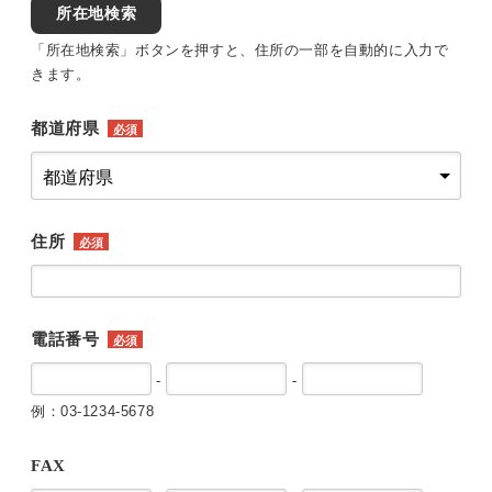
所在地検索
「所在地検索」ボタンを押すと、住所の一部を自動的に入力で
きます。
都道府県
必須
住所
必須
電話番号
必須
-
-
例：03-1234-5678
FAX