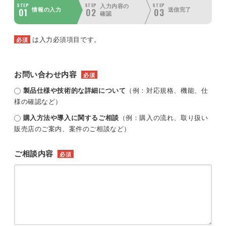
STEP
STEP
STEP
入力内容の
01
02
03
情報の入力
送信完了
確認
は入力必須項目です。
必須
お問い合わせ内容
必須
製品仕様や技術的な詳細について
（例：対応規格、機能、仕
様の確認など）
購入方法や導入に関するご相談
（例：購入の流れ、取り扱い
販売店のご案内、案件のご相談など）
ご相談内容
必須