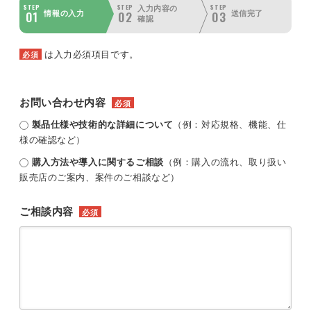
STEP
STEP
STEP
入力内容の
01
02
03
情報の入力
送信完了
確認
は入力必須項目です。
必須
お問い合わせ内容
必須
製品仕様や技術的な詳細について
（例：対応規格、機能、仕
様の確認など）
購入方法や導入に関するご相談
（例：購入の流れ、取り扱い
販売店のご案内、案件のご相談など）
ご相談内容
必須