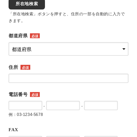
所在地検索
「所在地検索」ボタンを押すと、住所の一部を自動的に入力で
きます。
都道府県
必須
住所
必須
電話番号
必須
-
-
例：03-1234-5678
FAX