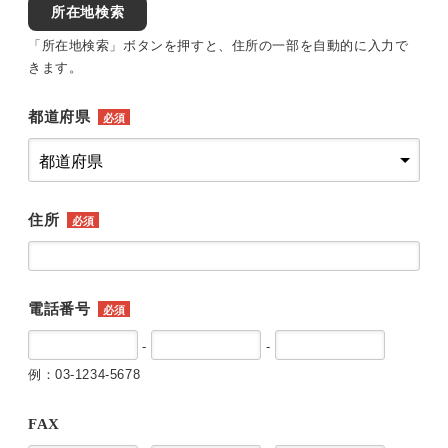
所在地検索
「所在地検索」ボタンを押すと、住所の一部を自動的に入力で
きます。
都道府県
必須
住所
必須
電話番号
必須
-
-
例：03-1234-5678
FAX