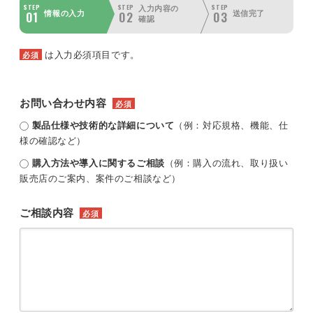
STEP
STEP
STEP
入力内容の
01
02
03
情報の入力
送信完了
確認
は入力必須項目です。
必須
お問い合わせ内容
必須
製品仕様や技術的な詳細について
（例：対応規格、機能、仕
様の確認など）
購入方法や導入に関するご相談
（例：購入の流れ、取り扱い
販売店のご案内、案件のご相談など）
ご相談内容
必須