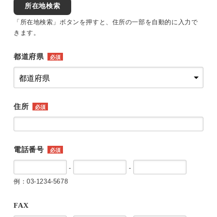
所在地検索
「所在地検索」ボタンを押すと、住所の一部を自動的に入力で
きます。
都道府県
必須
住所
必須
電話番号
必須
-
-
例：03-1234-5678
FAX