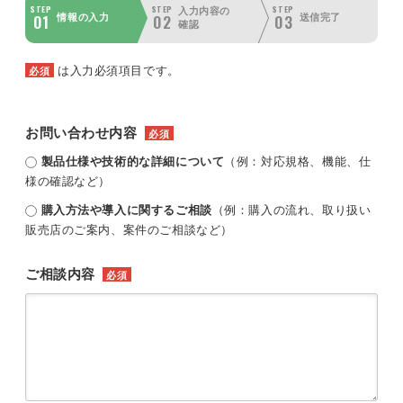
STEP
STEP
STEP
入力内容の
01
02
03
情報の入力
送信完了
確認
は入力必須項目です。
必須
お問い合わせ内容
必須
製品仕様や技術的な詳細について
（例：対応規格、機能、仕
様の確認など）
購入方法や導入に関するご相談
（例：購入の流れ、取り扱い
販売店のご案内、案件のご相談など）
ご相談内容
必須