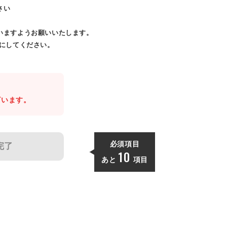
さい
いますようお願いいたします。
効にしてください。
。
ざいます。
必須項目
完了
10
あと
項目