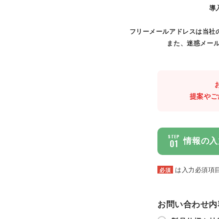
導
フリーメールアドレスは当社
また、迷惑メール
提案やご
STEP
情報の入
01
は入力必須項
必須
お問い合わせ内