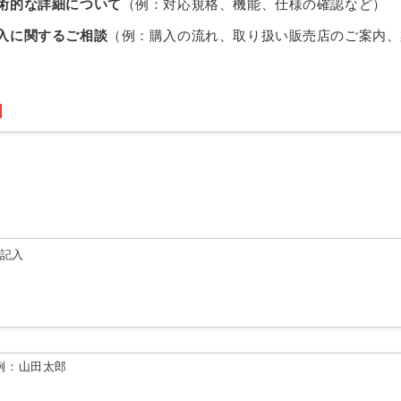
術的な詳細について
（例：対応規格、機能、仕様の確認など）
入に関するご相談
（例：購入の流れ、取り扱い販売店のご案内、
由記入
例：山田太郎