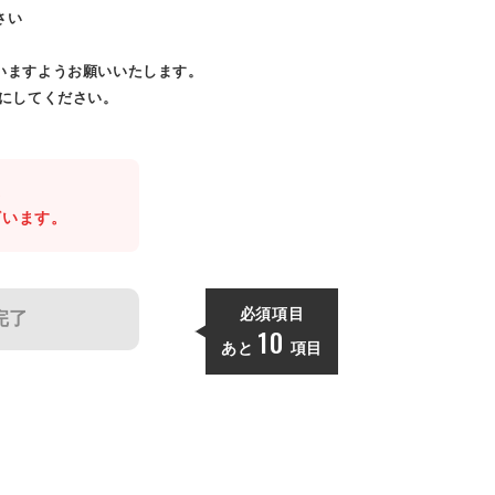
さい
いますようお願いいたします。
効にしてください。
。
ざいます。
必須項目
完了
10
あと
項目