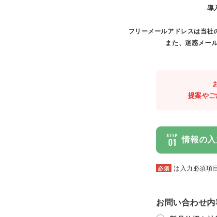
導
フリーメールアドレスは当社
また、迷惑メール
提案やご
STEP
情報の入
01
は入力必須項
必須
お問い合わせ内