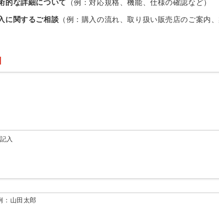
術的な詳細について
（例：対応規格、機能、仕様の確認など）
入に関するご相談
（例：購入の流れ、取り扱い販売店のご案内、
由記入
例：山田太郎