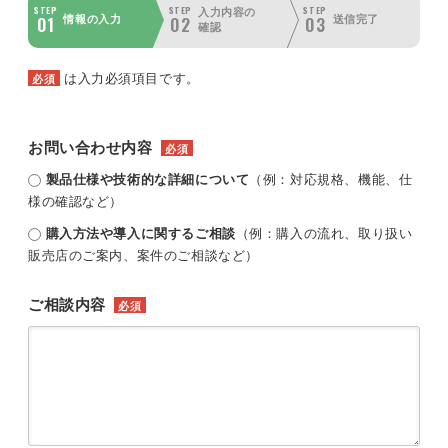
STEP
STEP
STEP
入力内容の
01
02
03
情報の入力
送信完了
確認
は入力必須項目です。
必須
お問い合わせ内容
必須
製品仕様や技術的な詳細について
（例：対応規格、機能、仕
様の確認など）
購入方法や導入に関するご相談
（例：購入の流れ、取り扱い
販売店のご案内、案件のご相談など）
ご相談内容
必須