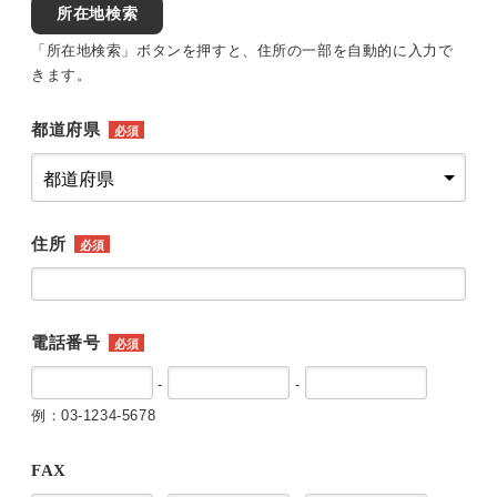
所在地検索
「所在地検索」ボタンを押すと、住所の一部を自動的に入力で
きます。
都道府県
必須
住所
必須
電話番号
必須
-
-
例：03-1234-5678
FAX