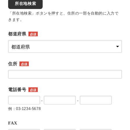
所在地検索
「所在地検索」ボタンを押すと、住所の一部を自動的に入力で
きます。
都道府県
必須
住所
必須
電話番号
必須
-
-
例：03-1234-5678
FAX