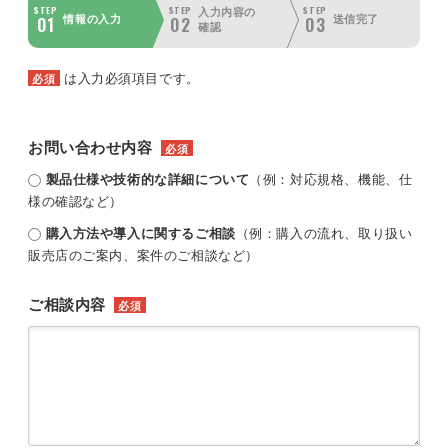
STEP
STEP
STEP
入力内容の
01
02
03
情報の入力
送信完了
確認
は入力必須項目です。
必須
お問い合わせ内容
必須
製品仕様や技術的な詳細について
（例：対応規格、機能、仕
様の確認など）
購入方法や導入に関するご相談
（例：購入の流れ、取り扱い
販売店のご案内、案件のご相談など）
ご相談内容
必須