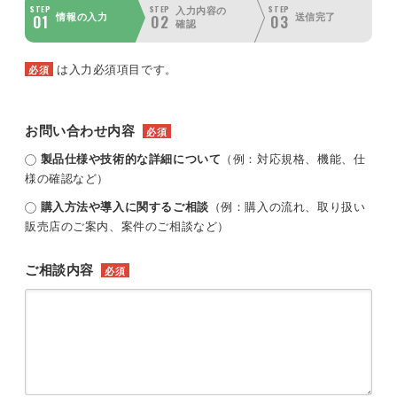
STEP
STEP
STEP
入力内容の
01
02
03
情報の入力
送信完了
確認
は入力必須項目です。
必須
お問い合わせ内容
必須
製品仕様や技術的な詳細について
（例：対応規格、機能、仕
様の確認など）
購入方法や導入に関するご相談
（例：購入の流れ、取り扱い
販売店のご案内、案件のご相談など）
ご相談内容
必須