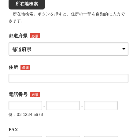
所在地検索
「所在地検索」ボタンを押すと、住所の一部を自動的に入力で
きます。
都道府県
必須
住所
必須
電話番号
必須
-
-
例：03-1234-5678
FAX