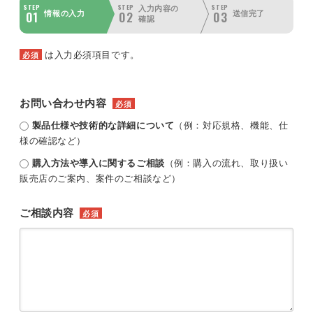
STEP
STEP
STEP
入力内容の
01
02
03
情報の入力
送信完了
確認
は入力必須項目です。
必須
お問い合わせ内容
必須
製品仕様や技術的な詳細について
（例：対応規格、機能、仕
様の確認など）
購入方法や導入に関するご相談
（例：購入の流れ、取り扱い
販売店のご案内、案件のご相談など）
ご相談内容
必須