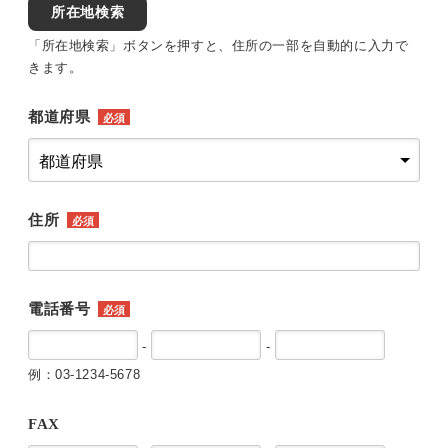
所在地検索
「所在地検索」ボタンを押すと、住所の一部を自動的に入力で
きます。
都道府県
必須
住所
必須
電話番号
必須
-
-
例：03-1234-5678
FAX