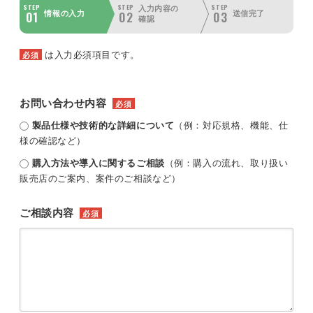
STEP
STEP
STEP
入力内容の
01
02
03
情報の入力
送信完了
確認
は入力必須項目です。
必須
お問い合わせ内容
必須
製品仕様や技術的な詳細について
（例：対応規格、機能、仕
様の確認など）
購入方法や導入に関するご相談
（例：購入の流れ、取り扱い
販売店のご案内、案件のご相談など）
ご相談内容
必須