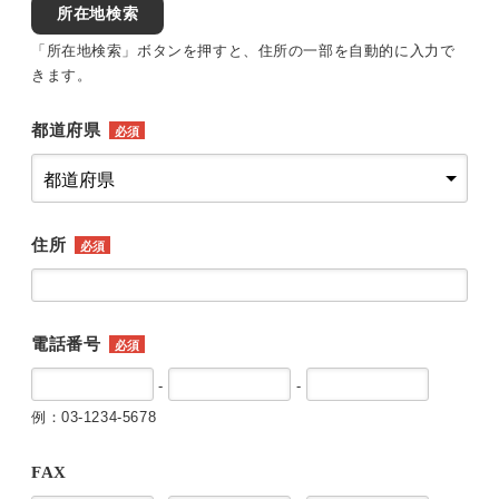
所在地検索
「所在地検索」ボタンを押すと、住所の一部を自動的に入力で
きます。
都道府県
必須
住所
必須
電話番号
必須
-
-
例：03-1234-5678
FAX