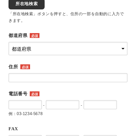
所在地検索
「所在地検索」ボタンを押すと、住所の一部を自動的に入力で
きます。
都道府県
必須
住所
必須
電話番号
必須
-
-
例：03-1234-5678
FAX