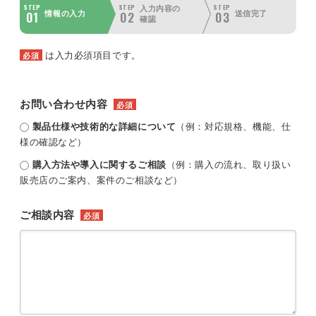
STEP
STEP
STEP
入力内容の
01
02
03
情報の入力
送信完了
確認
は入力必須項目です。
必須
お問い合わせ内容
必須
製品仕様や技術的な詳細について
（例：対応規格、機能、仕
様の確認など）
購入方法や導入に関するご相談
（例：購入の流れ、取り扱い
販売店のご案内、案件のご相談など）
ご相談内容
必須