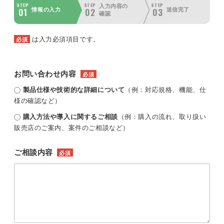
STEP
STEP
STEP
入力内容の
01
02
03
情報の入力
送信完了
確認
は入力必須項目です。
必須
お問い合わせ内容
必須
製品仕様や技術的な詳細について
（例：対応規格、機能、仕
様の確認など）
購入方法や導入に関するご相談
（例：購入の流れ、取り扱い
販売店のご案内、案件のご相談など）
ご相談内容
必須