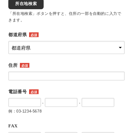
所在地検索
「所在地検索」ボタンを押すと、住所の一部を自動的に入力で
きます。
都道府県
必須
住所
必須
電話番号
必須
-
-
例：03-1234-5678
FAX