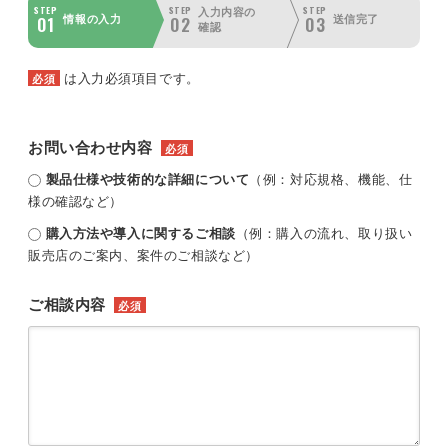
STEP
STEP
STEP
入力内容の
01
02
03
情報の入力
送信完了
確認
は入力必須項目です。
必須
お問い合わせ内容
必須
製品仕様や技術的な詳細について
（例：対応規格、機能、仕
様の確認など）
購入方法や導入に関するご相談
（例：購入の流れ、取り扱い
販売店のご案内、案件のご相談など）
ご相談内容
必須