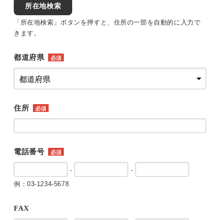
所在地検索
「所在地検索」ボタンを押すと、住所の一部を自動的に入力で
きます。
都道府県
必須
住所
必須
電話番号
必須
-
-
例：03-1234-5678
FAX