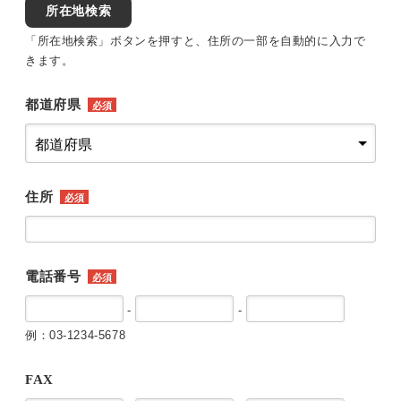
所在地検索
「所在地検索」ボタンを押すと、住所の一部を自動的に入力で
きます。
都道府県
必須
住所
必須
電話番号
必須
-
-
例：03-1234-5678
FAX