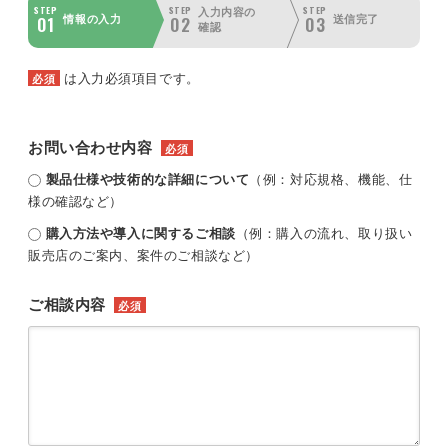
STEP
STEP
STEP
入力内容の
01
02
03
情報の入力
送信完了
確認
は入力必須項目です。
必須
お問い合わせ内容
必須
製品仕様や技術的な詳細について
（例：対応規格、機能、仕
様の確認など）
購入方法や導入に関するご相談
（例：購入の流れ、取り扱い
販売店のご案内、案件のご相談など）
ご相談内容
必須