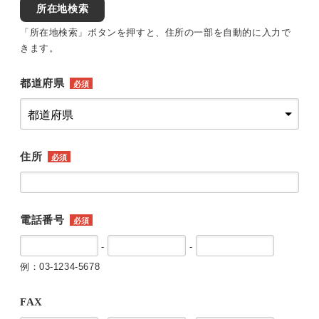
所在地検索
「所在地検索」ボタンを押すと、住所の一部を自動的に入力で
きます。
都道府県
必須
住所
必須
電話番号
必須
-
-
例：03-1234-5678
FAX