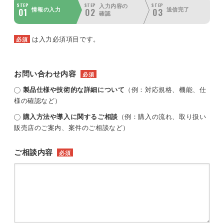
STEP
STEP
STEP
入力内容の
01
02
03
情報の入力
送信完了
確認
は入力必須項目です。
必須
お問い合わせ内容
必須
製品仕様や技術的な詳細について
（例：対応規格、機能、仕
様の確認など）
購入方法や導入に関するご相談
（例：購入の流れ、取り扱い
販売店のご案内、案件のご相談など）
ご相談内容
必須