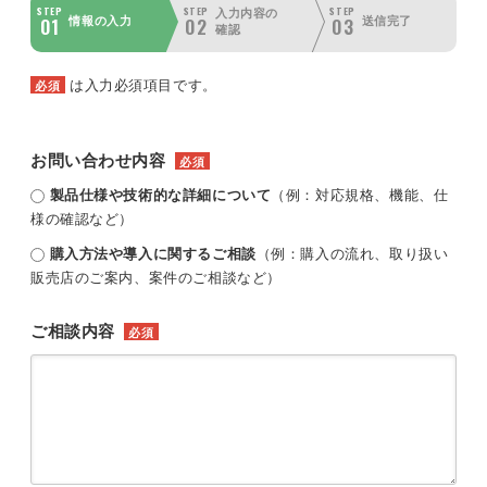
STEP
STEP
STEP
入力内容の
01
02
03
情報の入力
送信完了
確認
は入力必須項目です。
必須
お問い合わせ内容
必須
製品仕様や技術的な詳細について
（例：対応規格、機能、仕
様の確認など）
購入方法や導入に関するご相談
（例：購入の流れ、取り扱い
販売店のご案内、案件のご相談など）
ご相談内容
必須