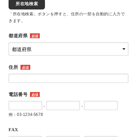
所在地検索
「所在地検索」ボタンを押すと、住所の一部を自動的に入力で
きます。
都道府県
必須
住所
必須
電話番号
必須
-
-
例：03-1234-5678
FAX