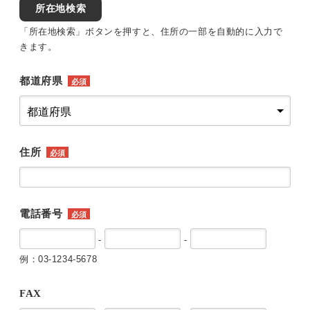
所在地検索
「所在地検索」ボタンを押すと、住所の一部を自動的に入力で
きます。
都道府県
必須
住所
必須
電話番号
必須
-
-
例：03-1234-5678
FAX