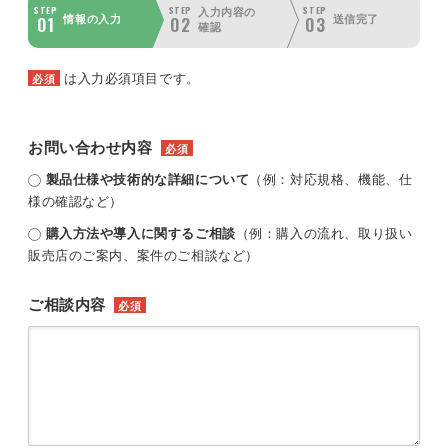
STEP
STEP
STEP
入力内容の
01
02
03
情報の入力
送信完了
確認
は入力必須項目です。
必須
お問い合わせ内容
必須
製品仕様や技術的な詳細について
（例：対応規格、機能、仕
様の確認など）
購入方法や導入に関するご相談
（例：購入の流れ、取り扱い
販売店のご案内、案件のご相談など）
ご相談内容
必須