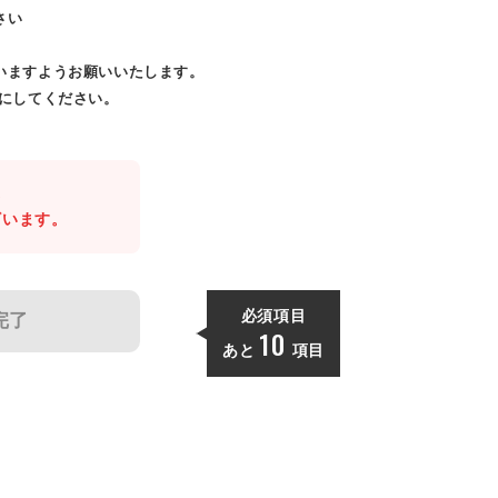
さい
いますようお願いいたします。
効にしてください。
。
ざいます。
必須項目
完了
10
あと
項目