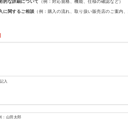
術的な詳細について
（例：対応規格、機能、仕様の確認など）
入に関するご相談
（例：購入の流れ、取り扱い販売店のご案内、
由記入
例：山田太郎