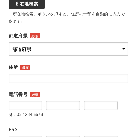
所在地検索
「所在地検索」ボタンを押すと、住所の一部を自動的に入力で
きます。
都道府県
必須
住所
必須
電話番号
必須
-
-
例：03-1234-5678
FAX