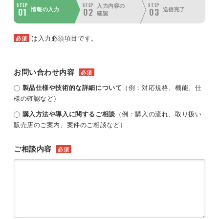
STEP
STEP
STEP
入力内容の
01
02
03
情報の入力
送信完了
確認
は入力必須項目です。
必須
お問い合わせ内容
必須
製品仕様や技術的な詳細について
（例：対応規格、機能、仕
様の確認など）
購入方法や導入に関するご相談
（例：購入の流れ、取り扱い
販売店のご案内、案件のご相談など）
ご相談内容
必須