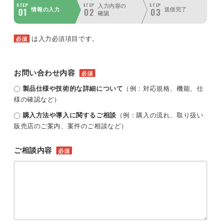
STEP
STEP
STEP
入力内容の
01
02
03
情報の入力
送信完了
確認
は入力必須項目です。
必須
お問い合わせ内容
必須
製品仕様や技術的な詳細について
（例：対応規格、機能、仕
様の確認など）
購入方法や導入に関するご相談
（例：購入の流れ、取り扱い
販売店のご案内、案件のご相談など）
ご相談内容
必須