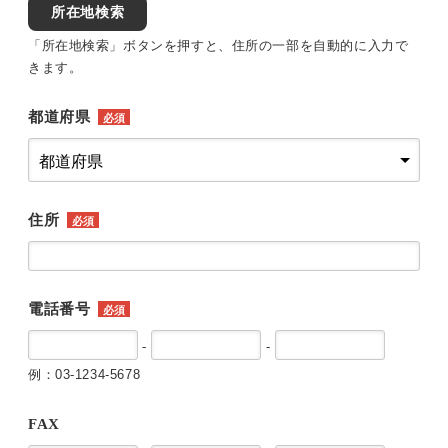
所在地検索
「所在地検索」ボタンを押すと、住所の一部を自動的に入力で
きます。
都道府県
必須
住所
必須
電話番号
必須
-
-
例：03-1234-5678
FAX