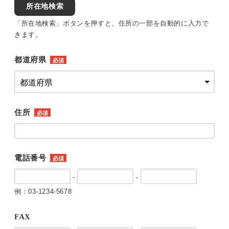
所在地検索
「所在地検索」ボタンを押すと、住所の一部を自動的に入力で
きます。
都道府県
必須
住所
必須
電話番号
必須
-
-
例：03-1234-5678
FAX