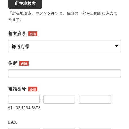
所在地検索
「所在地検索」ボタンを押すと、住所の一部を自動的に入力で
きます。
都道府県
必須
住所
必須
電話番号
必須
-
-
例：03-1234-5678
FAX