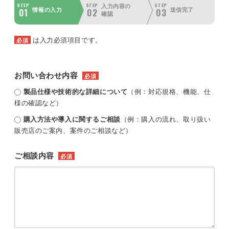
STEP
STEP
STEP
入力内容の
01
02
03
情報の入力
送信完了
確認
は入力必須項目です。
必須
お問い合わせ内容
必須
製品仕様や技術的な詳細について
（例：対応規格、機能、仕
様の確認など）
購入方法や導入に関するご相談
（例：購入の流れ、取り扱い
販売店のご案内、案件のご相談など）
ご相談内容
必須