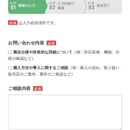
STEP
STEP
STEP
入力内容の
01
02
03
情報の入力
送信完了
確認
は入力必須項目です。
必須
お問い合わせ内容
必須
製品仕様や技術的な詳細について
（例：対応規格、機能、仕
様の確認など）
購入方法や導入に関するご相談
（例：購入の流れ、取り扱い
販売店のご案内、案件のご相談など）
ご相談内容
必須