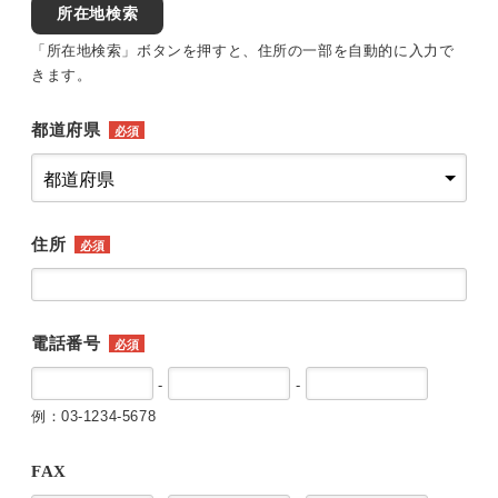
所在地検索
「所在地検索」ボタンを押すと、住所の一部を自動的に入力で
きます。
都道府県
必須
住所
必須
電話番号
必須
-
-
例：03-1234-5678
FAX