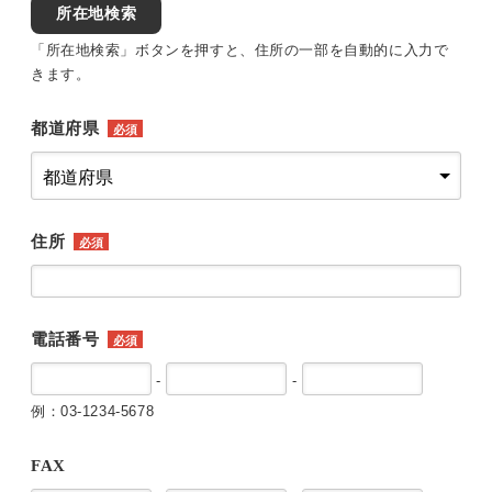
所在地検索
「所在地検索」ボタンを押すと、住所の一部を自動的に入力で
きます。
都道府県
必須
住所
必須
電話番号
必須
-
-
例：03-1234-5678
FAX