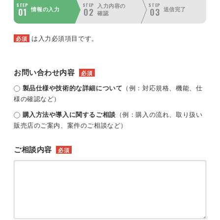
STEP
STEP
STEP
入力内容の
01
02
03
情報の入力
送信完了
確認
は入力必須項目です。
必須
お問い合わせ内容
必須
製品仕様や技術的な詳細について
（例：対応規格、機能、仕
様の確認など）
購入方法や導入に関するご相談
（例：購入の流れ、取り扱い
販売店のご案内、案件のご相談など）
ご相談内容
必須